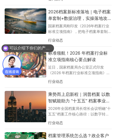
集团”），双方携手搭建智能档案管理
系统，以数字化手段破解城投行业档案
2026档案新标准落地｜电子档案
管理痛点，规范档案全生命周期管理，
单套制+数据治理，实操落地攻
筑牢国企合规防线，助力覃塘城投集团
实现国有资产精细化管控，为贵港平塘
略来了
国家档案局刚印发《2026年档案行业
城市建设与区域发展注入数字化动力
标准立项指南》，把电子档案单套制、
档案数据治理列为核心攻坚方向，新规
行业动态
之下到底怎么落地才合规？
可以介绍下你们的产品么？
标准领航！2026 年档案行业标
准立项指南核心要点解读
近日，国家档案局办公室正式印发
《2026 年档案行业标准立项指南》，
紧扣全国档案局长馆长会议精神，聚焦
行业动态
“十五五” 档案事业高质量开局，明确
了年度档案行业标准研制方向与重点任
乘势而上启新程｜润普档案 以数
务，为全国档案工作标准化、数字化、
智赋能助力 “十五五” 档案事业高
智能化建设划定了清晰路线。
质量开局
2026年全国档案局长馆长会议明确“十
五五”档案工作核心路径：以数字转
型、智能升级推动现代化，聚焦治理、
行业动态
资源、开放、安全四大体系。润普档案
以数智化解决方案助力电子档案全流程
档案管理系统怎么选？政企客户
管理、AI深度赋能、安全合规管控，精