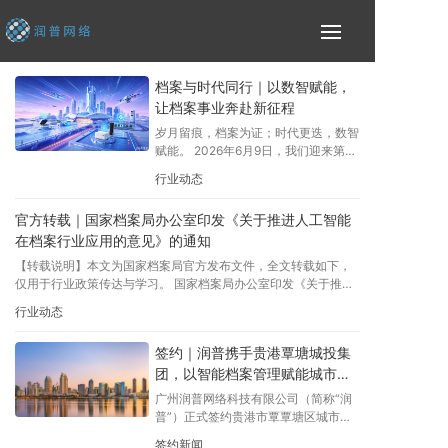
档案与时代同行｜以数智赋能，
让档案事业奔赴新征程
岁月留痕，档案为证；时代更迭，数智
赋能。 2026年6月9日，我们迎来第19
个国际档案日，本年度主题为“档案与
行业动态
时代同行”。
官方转载｜国家档案局办公室印发《关于推进人工智能
在档案行业应用的意见》的通知
【转载说明】本文为国家档案局官方发布文件，全文转载如下，
仅用于行业政策传达与学习。 国家档案局办公室印发《关于推进
人工智能在档案行业应用的意见》的通知
行业动态
签约｜润普携手贵港覃塘城投集
团，以智能档案管理赋能城市建
设高质量发展
广州润普网络科技有限公司（简称“润
普”）正式签约贵港市覃覃塘区城市建
设投资集团有限公司（简称“覃塘城投
签约新闻