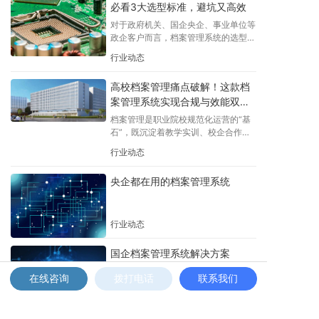
必看3大选型标准，避坑又高效
准匹配国家档案现代化建设要求，推动
档案服务国家大局与民生需求。
对于政府机关、国企央企、事业单位等
政企客户而言，档案管理系统的选型直
接关系到数字化转型的效率、合规风险
行业动态
的防控，以及长期运维成本的高低。选
对了，能少走80%的弯路，实现档案
高校档案管理痛点破解！这款档
管理的规范化、智能化；选错了，不仅
案管理系统实现合规与效能双提
浪费采购资金，还可能面临审计处罚、
信息泄露等隐患。
升
档案管理是职业院校规范化运营的“基
石”，既沉淀着教学实训、校企合作等
核心业务成果，又需严格对标政策要
行业动态
求。
央企都在用的档案管理系统
行业动态
国企档案管理系统解决方案
在线咨询
拨打电话
联系我们
行业动态