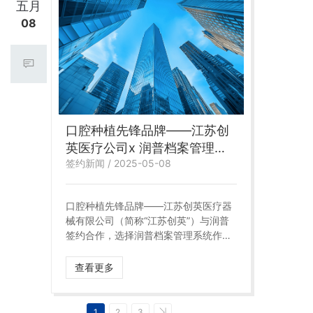
五月
08
口腔种植先锋品牌——江苏创
英医疗公司x 润普档案管理系
签约新闻 / 2025-05-08
统
口腔种植先锋品牌——江苏创英医疗器
械有限公司（简称“江苏创英”）与润普
签约合作，选择润普档案管理系统作为
其档案管理和存储解决方案。这标志着
创英医疗在信息化建设上又迈出了重要
查看更多
一步。
1
2
3