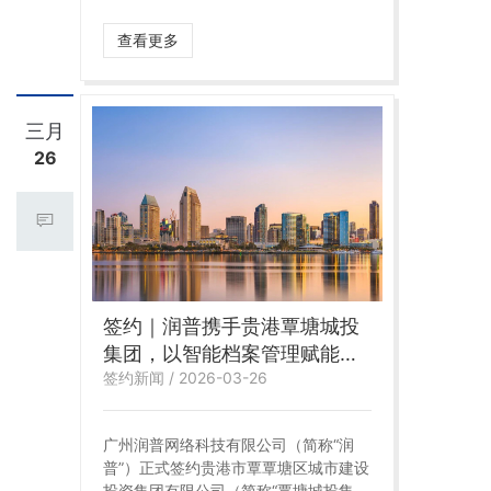
型新篇章，以科技赋能质量管控，为国
民食品安全保驾护航，持续夯实企业高
查看更多
质量发展根基。
三月
26
签约｜润普携手贵港覃塘城投
集团，以智能档案管理赋能城
签约新闻 / 2026-03-26
市建设高质量发展
广州润普网络科技有限公司（简称“润
普”）正式签约贵港市覃覃塘区城市建设
投资集团有限公司（简称“覃塘城投集