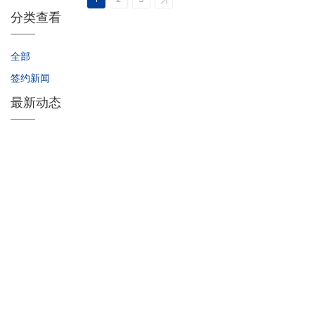
分类查看
全部
签约新闻
最新动态
喜讯 | 润普网络 × 银鹭食品：文控系统数字化
赋能食品行业高质量发展
2026-05-18
签约｜润普携手贵港覃塘城投集团，以智能档
案管理赋能城市建设高质量发展
2026-03-26
喜报：广州润普×芜湖华云创展签约文控管理
系统，共筑行业文控新标杆