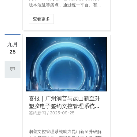
版本混乱等痛点，通过统一平台、智能
审批与严格权限，提升效率并保障信息
安全，成为电子雾化行业数字化转型标
查看更多
杆
九月
25
喜报｜广州润普与昆山新至升
塑胶电子签约文控管理系统，
签约新闻 / 2025-09-25
共筑精密制造领域文控管理新
标杆
润普文控管理系统助力昆山新至升破解