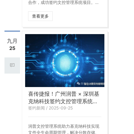
合作，成功签约文控管理系统项目。此
次合作将依托润普专业的文控管理解决
方案，破解医疗器械行业质量体系文件
查看更多
管理痛点，助力芜湖华云创展实现文件
管理的规范化、合规化升级，为企业高
质量发展筑牢文控根基。
九月
25
喜传捷报！广州润普 × 深圳基
克纳科技签约文控管理系统，
签约新闻 / 2025-09-25
打造行业文控管理新标杆
润普文控管理系统助力基克纳科技实现
文件全生命周期管理，解决分散存储、