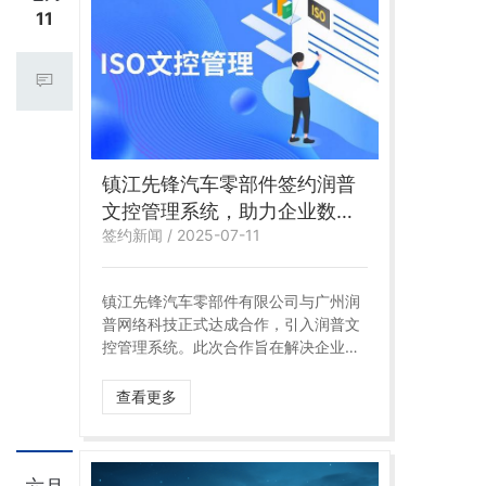
11
镇江先锋汽车零部件签约润普
文控管理系统，助力企业数字
签约新闻 / 2025-07-11
化转型
镇江先锋汽车零部件有限公司与广州润
普网络科技正式达成合作，引入润普文
控管理系统。此次合作旨在解决企业高
速发展中的文档管理痛点，以数字化工
具保障文件资产安全、提升办公协同效
查看更多
率，为冲刺智能制造标杆注入新动能！