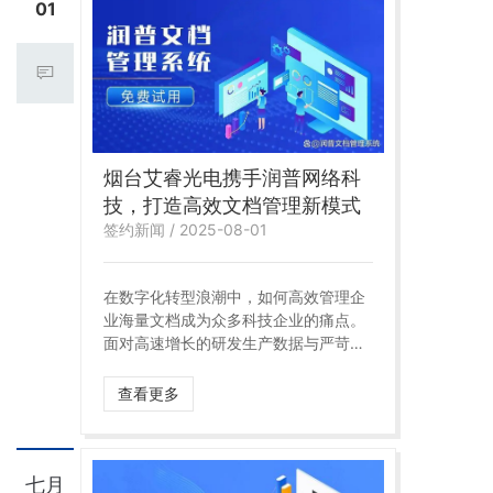
01
烟台艾睿光电携手润普网络科
技，打造高效文档管理新模式
签约新闻 / 2025-08-01
在数字化转型浪潮中，如何高效管理企
业海量文档成为众多科技企业的痛点。
面对高速增长的研发生产数据与严苛的
行业合规要求，艾睿光电以数字化工具
重构文档管理体系，旨在解决文件资产
查看更多
分散、版本管理混乱、协作低效等痛
点，助力企业实现文档管理智能化升
级！
七月