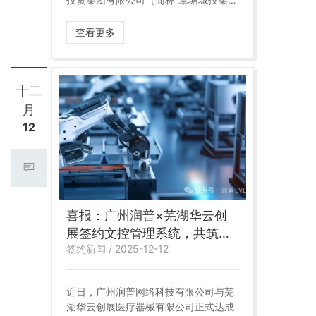
团”），双方携手搭建智能档案管理系
统，以数字化手段破解城投行业档案管
查看更多
理痛点，规范档案全生命周期管理，筑
牢国企合规防线，助力覃塘城投集团实
现国有资产精细化管控，为贵港平塘城
市建设与区域发展注入数字化动力
十二
月
12
喜报：广州润普×芜湖华云创
展签约文控管理系统，共筑行
签约新闻 / 2025-12-12
业文控新标杆
近日，广州润普网络科技有限公司与芜
湖华云创展医疗器械有限公司正式达成