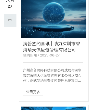
六月
27
润普签约喜讯 | 助力深圳市碧
海晴天供应链管理有限公司开
签约新闻 / 2025-06-27
启文控管理新篇章
广州润普网络科技有限公司成功与深圳
市碧海晴天供应链管理有限公司达成合
作，正式签约润普文控管理系统项目。
此次合作标志着双方在提升文控管理水
平、推动企业高效运营方面迈出了坚实
查看更多
且关键的一步。