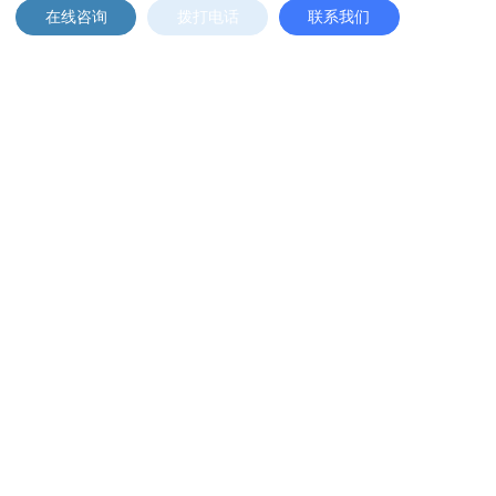
在线咨询
拨打电话
联系我们
点击阅读更多内容
下一篇
标准领航！2026 年档案行业标准立项指南核心要
点解读
上一篇
官方转载｜国家档案局办公室印发《关于推进人工
智能在档案行业应用的意见》的通知